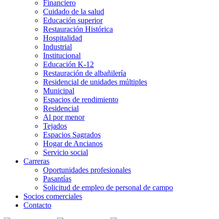
Financiero
Cuidado de la salud
Educación superior
Restauración Histórica
Hospitalidad
Industrial
Institucional
Educación K-12
Restauración de albañilería
Residencial de unidades múltiples
Municipal
Espacios de rendimiento
Residencial
Al por menor
Tejados
Espacios Sagrados
Hogar de Ancianos
Servicio social
Carreras
Oportunidades profesionales
Pasantías
Solicitud de empleo de personal de campo
Socios comerciales
Contacto